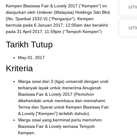
Kempen Biasiswa Fair & Lovely 2017 (“Kempen”) ini
UiTM
dianjurkan oleh Unilever (Malaysia) Holdings Sdn Bhd
(No. Syarikat 1532-V) (“Penganjur”). Kempen
bermula pada 6 Januari 2017, 12:00am dan berakhir
UiT
pada 31 April 2017, 11:59pm (“Tempoh Kempen”)
Tarikh Tutup
May 01, 2017
Kriteria
Warga siswi dari 3 (tiga) universiti dengan undi
terbanyak layak untuk menerima Anugerah
Biasiswa Fair & Lovely 2017 (Pemohon
dikehendaki untuk membaca dan memahami
Terma dan Syarat untuk Kempen Biasiswa Fair
& Lovely [“Kempen”] terlebih dahulu).
Warga siswi yang berminat perlu memohon
Biasiswa Fair & Lovely semasa Tempoh
Kempen.