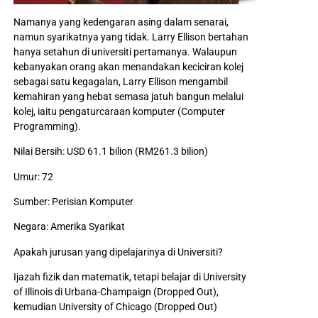
Namanya yang kedengaran asing dalam senarai,
namun syarikatnya yang tidak. Larry Ellison bertahan
hanya setahun di universiti pertamanya. Walaupun
kebanyakan orang akan menandakan keciciran kolej
sebagai satu kegagalan, Larry Ellison mengambil
kemahiran yang hebat semasa jatuh bangun melalui
kolej, iaitu pengaturcaraan komputer (Computer
Programming).
Nilai Bersih: USD 61.1 bilion (RM261.3 bilion)
Umur: 72
Sumber: Perisian Komputer
Negara: Amerika Syarikat
Apakah jurusan yang dipelajarinya di Universiti?
Ijazah fizik dan matematik, tetapi belajar di University
of Illinois di Urbana-Champaign (Dropped Out),
kemudian University of Chicago (Dropped Out)