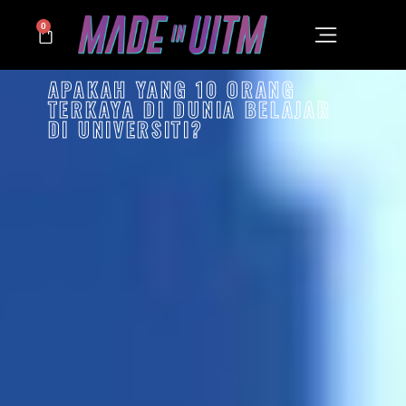
0
APAKAH YANG 10 ORANG
TERKAYA DI DUNIA BELAJAR
DI UNIVERSITI?