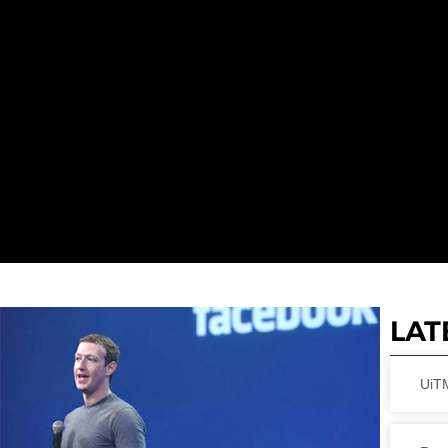
LAT
UiTM