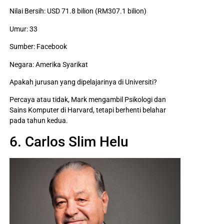
Nilai Bersih: USD 71.8 bilion (RM307.1 bilion)
Umur: 33
Sumber: Facebook
Negara: Amerika Syarikat
Apakah jurusan yang dipelajarinya di Universiti?
Percaya atau tidak, Mark mengambil Psikologi dan
Sains Komputer di Harvard, tetapi berhenti belahar
pada tahun kedua.
6. Carlos Slim Helu