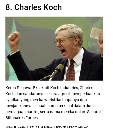
8. Charles Koch
Ketua Pegawai Eksekutif Koch Industries, Charles
Koch dan saudaranya secara agresif memperluaskan
syarikat yang mereka warisi dari bapanya dan
menjadikannya sebuah nama terkenal dalam dunia
perniagaan hari ini, serta nama mereka dalam Senarai
Billionaires Forbes.
Nilai Bersih: USD 48.4 bilion USD (RM207 bilion)