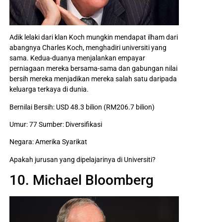
Adik lelaki dari klan Koch mungkin mendapat ilham dari
abangnya Charles Koch, menghadiri universiti yang
sama. Kedua-duanya menjalankan empayar
perniagaan mereka bersama-sama dan gabungan nilai
bersih mereka menjadikan mereka salah satu daripada
keluarga terkaya di dunia.
Bernilai Bersih: USD 48.3 bilion (RM206.7 bilion)
Umur: 77 Sumber: Diversifikasi
Negara: Amerika Syarikat
Apakah jurusan yang dipelajarinya di Universiti?
10. Michael Bloomberg