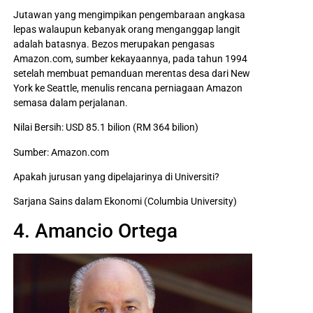
Jutawan yang mengimpikan pengembaraan angkasa
lepas walaupun kebanyak orang menganggap langit
adalah batasnya. Bezos merupakan pengasas
Amazon.com, sumber kekayaannya, pada tahun 1994
setelah membuat pemanduan merentas desa dari New
York ke Seattle, menulis rencana perniagaan Amazon
semasa dalam perjalanan.
Nilai Bersih: USD 85.1 bilion (RM 364 bilion)
Sumber: Amazon.com
Apakah jurusan yang dipelajarinya di Universiti?
Sarjana Sains dalam Ekonomi (Columbia University)
4. Amancio Ortega