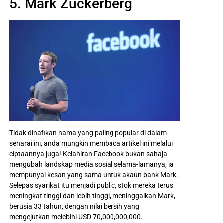
5. Mark Zuckerberg
Tidak dinafikan nama yang paling popular di dalam
senarai ini, anda mungkin membaca artikel ini melalui
ciptaannya juga! Kelahiran Facebook bukan sahaja
mengubah landskap media sosial selama-lamanya, ia
mempunyai kesan yang sama untuk akaun bank Mark.
Selepas syarikat itu menjadi public, stok mereka terus
meningkat tinggi dan lebih tinggi, meninggalkan Mark,
berusia 33 tahun, dengan nilai bersih yang
mengejutkan melebihi USD 70,000,000,000.