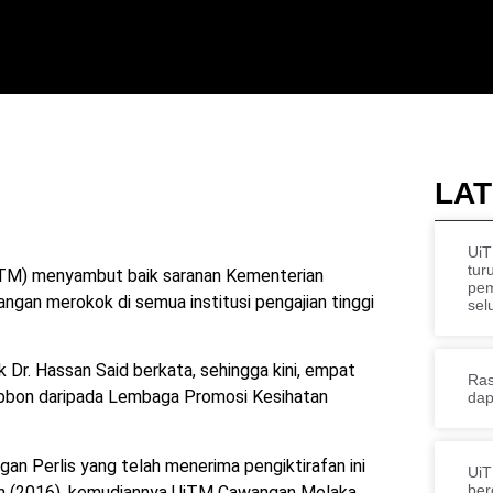
LAT
UiT
tur
iTM) menyambut baik saranan Kementerian
pe
gan merokok di semua institusi pengajian tinggi
sel
 Dr. Hassan Said berkata, sehingga kini, empat
Ras
ibbon daripada Lembaga Promosi Kesihatan
dap
n Perlis yang telah menerima pengiktirafan ini
UiT
ber
ah (2016), kemudiannya UiTM Cawangan Melaka