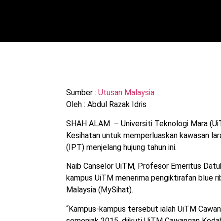
Sumber :
Utusan Malaysia
Oleh : Abdul Razak Idris
SHAH ALAM – Universiti Teknologi Mara (U
Kesihatan untuk memperluaskan kawasan laran
(IPT) menjelang hujung tahun ini.
Naib Canselor UiTM, Profesor Emeritus Datuk
kampus UiTM menerima pengiktirafan blue r
Malaysia (MySihat).
“Kampus-kampus tersebut ialah UiTM Cawanga
semenjak 2015, diikuti UiTM Cawangan Ked