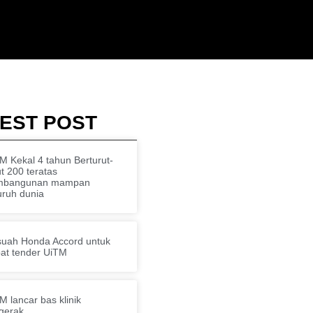
EST POST
M Kekal 4 tahun Berturut-
ut 200 teratas
mbangunan mampan
uruh dunia
uah Honda Accord untuk
at tender UiTM
M lancar bas klinik
gerak