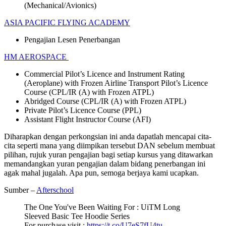
(Mechanical/Avionics)
ASIA PACIFIC FLYING ACADEMY
Pengajian Lesen Penerbangan
HM AEROSPACE
Commercial Pilot’s Licence and Instrument Rating
(Aeroplane) with Frozen Airline Transport Pilot’s Licence
Course (CPL/IR (A) with Frozen ATPL)
Abridged Course (CPL/IR (A) with Frozen ATPL)
Private Pilot’s Licence Course (PPL)
Assistant Flight Instructor Course (AFI)
Diharapkan dengan perkongsian ini anda dapatlah mencapai cita-
cita seperti mana yang diimpikan tersebut DAN sebelum membuat
pilihan, rujuk yuran pengajian bagi setiap kursus yang ditawarkan
memandangkan yuran pengajian dalam bidang penerbangan ini
agak mahal jugalah. Apa pun, semoga berjaya kami ucapkan.
Sumber –
Afterschool
The One You've Been Waiting For : UiTM Long
Sleeved Basic Tee Hoodie Series
For purchase visit :
https://t.co/U7eS7fU4tu