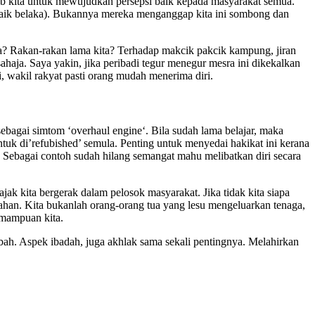
ab kita untuk mewujudkan persepsi baik kepada masyarakat semua.
k-baik belaka). Bukannya mereka menganggap kita ini sombong dan
kita? Rakan-rakan lama kita? Terhadap makcik pakcik kampung, jiran
haja. Saya yakin, jika peribadi tegur menegur mesra ini dikekalkan
i, wakil rakyat pasti orang mudah menerima diri.
ebagai simtom ‘overhaul engine‘. Bila sudah lama belajar, maka
ntuk di’refubished’ semula. Penting untuk menyedai hakikat ini kerana
. Sebagai contoh sudah hilang semangat mahu melibatkan diri secara
ak kita bergerak dalam pelosok masyarakat. Jika tidak kita siapa
an. Kita bukanlah orang-orang tua yang lesu mengeluarkan tenaga,
emampuan kita.
mbah. Aspek ibadah, juga akhlak sama sekali pentingnya. Melahirkan