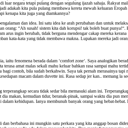
i luar negara tetapi pulang dengan segulung ijazah sahaja. Rakyat mal
sak, jadi adakah kita pula pulang membawa kereta mewah keluaran Eropa
tapi kenapa kita juga yang diamkannya?
engalaman dan idea. Ini satu idea ke arah perubahan dan untuk melak
n orang: “Ah susah! sistem kita dah korupsi! tak boleh buat punya!“
am arus ingin berubah, tidak berguna mendengar cakap mereka kerana 
mban kata-kata yang tidak membawa makna. Lupakan mereka jadi oran
a, iaitu fenomena berada dalam ‘comfort zone‘. Saya analogikan berada
ta terasa amat malas sekali mahu keluar bahkan rasa sampai mahu tertid
ya bagi contoh, bila sudah berkahwin. Saya tak pernah merasainya tapi
 kesedapan macam dalam duvette ini. Rasa sedap jer kan.. memang la se
g terperangkap secara tidak sedar bila memasuki alam ini. Terperangk
enat dia makan, kemudian tidur, beranak-pinak, sampai waktu dia pun m
ni dalam kehidupan. Ianya membunuh banyak orang yang hebat-hebat. 
i dan berbahasa ini mungkin satu perkara yang kita anggap bosan diden