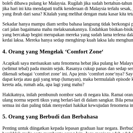
boleh dibawa pulang ke Malaysia. Rugilah jika sudah bertahun-tahun d
jika hari ini kita mendapati trafik kenderaan di Malaysia terlalu se
yang ibrah dari sana? Kitalah yang melihat dengan mata kasar kita te
Sekadar hanya mampu diam seribu bahasa langsung tidak berkongsi p
cari jalan bagaimana mahu melaksanakannya. Endahkan bisikan-bisika
yang bercakap begini merupakan mereka yang sudah lama terlena dal
kedai laksa. Mereka hanya sedap menghirup kuah laksa lalu menghu
4. Orang yang Mengelak ‘Comfort Zone‘
Acapkali saya merisaukan satu fenomena hebat jika pulang ke Malaysi
(selimut tebal) pada musim sejuk. Rasanya cukup panas dan sedap ser
dikenali sebagai ‘comfort zone’ ini. Apa jenis ‘comfort zone‘nya? Sa
dapat kerja atau gaji yang tetap (lumayan), maka bermulalah episode
kereta ada, rumah ada, apa lagi yang mahu?
Hakikatnya, inilah pembunuh nombor satu di negara kita. Ramai oran
ulang norma seperti tikus yang berlari-lari di dalam sangkar. Bila p
semua ini dan paling tidak menyedari hakikat kewujudan fenomena i
5. Orang yang Berbudi dan Berbahasa
Penting untuk diingatkan kepada lepasan graduan luar negara. Berbud