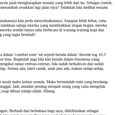
aysia pasti mengharapkan sesuatu yang lebih dari itu. Sebagai contoh,
h menambah sesakkan lagi jalan raya? Tidakkan kita melihat sesuatu
sanakannya kita perlu menyebarkannya. Ataupun lebih hebat, cuba
. Endahkan sahaja mereka yang membisikkan slogan begini, mereka
mereka sendiri hanya tahu berbicara di warung-warung kopi dan
g yang ingin berubah!
 dalam ‘comfort zone‘ ini seperti berada dalam ‘duvette tog 16.5‘
ur lena. Begitulah juga bila kita berada dalam fenomena yang
 mengikut ramai veteran-veteran, bila sudah berkahwin dan sudah
dap. Semua ada, isteri cantik, anak pun ada, makan sedap-sedap,
ap susah mahu keluar semula. Maka bermulalah rutin yang berulang-
eninggal. Jadi, amatlah penting menjadi orang yang cuba mengelak
Lesap dibuai mimpi indah. Hilang.
gari. Berbudi dan berbahasa bagi saya, didefinisikan sebagai