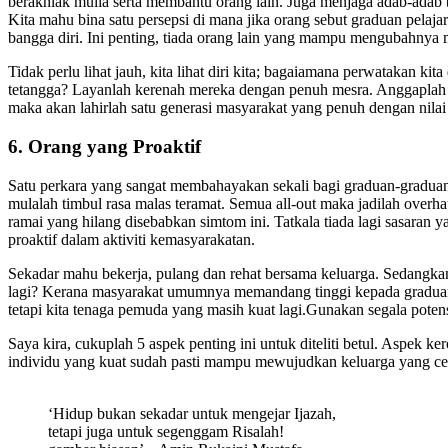
berakhlak mulia serta membantu orang lain. Juga menjaga adab-adab
Kita mahu bina satu persepsi di mana jika orang sebut graduan pela
bangga diri. Ini penting, tiada orang lain yang mampu mengubahnya 
Tidak perlu lihat jauh, kita lihat diri kita; bagaiamana perwatakan 
tetangga? Layanlah kerenah mereka dengan penuh mesra. Anggaplah dir
maka akan lahirlah satu generasi masyarakat yang penuh dengan nilai 
6. Orang yang Proaktif
Satu perkara yang sangat membahayakan sekali bagi graduan-graduan i
mulalah timbul rasa malas teramat. Semua all-out maka jadilah overha
ramai yang hilang disebabkan simtom ini. Tatkala tiada lagi sasaran
proaktif dalam aktiviti kemasyarakatan.
Sekadar mahu bekerja, pulang dan rehat bersama keluarga. Sedangkan 
lagi? Kerana masyarakat umumnya memandang tinggi kepada graduan
tetapi kita tenaga pemuda yang masih kuat lagi.Gunakan segala poten
Saya kira, cukuplah 5 aspek penting ini untuk diteliti betul. Aspek
individu yang kuat sudah pasti mampu mewujudkan keluarga yang c
‘Hidup bukan sekadar untuk mengejar Ijazah,
tetapi juga untuk segenggam Risalah!