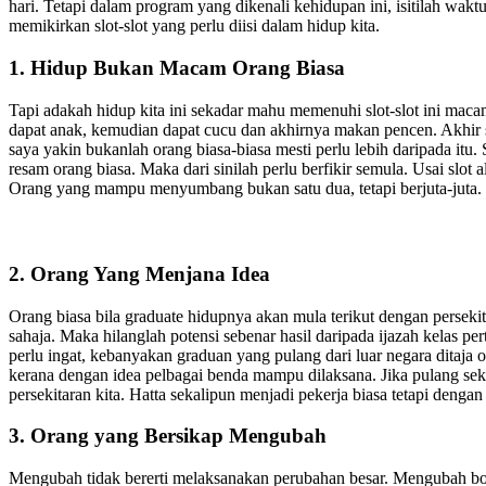
hari. Tetapi dalam program yang dikenali kehidupan ini, isitilah waktu
memikirkan slot-slot yang perlu diisi dalam hidup kita.
1. Hidup Bukan Macam Orang Biasa
Tapi adakah hidup kita ini sekadar mahu memenuhi slot-slot ini maca
dapat anak, kemudian dapat cucu dan akhirnya makan pencen. Akhir s
saya yakin bukanlah orang biasa-biasa mesti perlu lebih daripada itu
resam orang biasa. Maka dari sinilah perlu berfikir semula. Usai slo
Orang yang mampu menyumbang bukan satu dua, tetapi berjuta-juta
2. Orang Yang Menjana Idea
Orang biasa bila graduate hidupnya akan mula terikut dengan perseki
sahaja. Maka hilanglah potensi sebenar hasil daripada ijazah kelas p
perlu ingat, kebanyakan graduan yang pulang dari luar negara dita
kerana dengan idea pelbagai benda mampu dilaksana. Jika pulang sek
persekitaran kita. Hatta sekalipun menjadi pekerja biasa tetapi deng
3. Orang yang Bersikap Mengubah
Mengubah tidak bererti melaksanakan perubahan besar. Mengubah bol