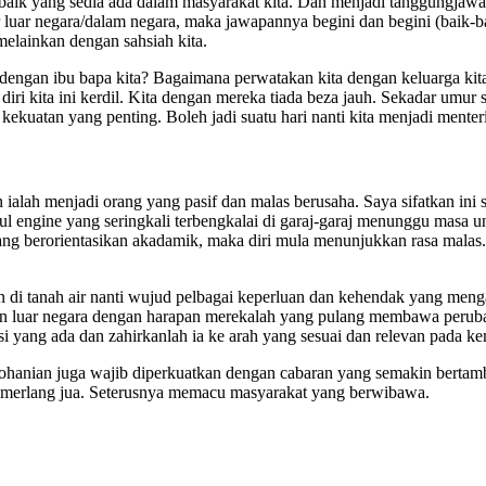
 baik yang sedia ada dalam masyarakat kita. Dan menjadi tanggungjaw
jar luar negara/dalam negara, maka jawapannya begini dan begini (bai
melainkan dengan sahsiah kita.
kita dengan ibu bapa kita? Bagaimana perwatakan kita dengan keluarga 
i kita ini kerdil. Kita dengan mereka tiada beza jauh. Sekadar umur sa
kekuatan yang penting. Boleh jadi suatu hari nanti kita menjadi menter
alah menjadi orang yang pasif dan malas berusaha. Saya sifatkan ini s
ul engine yang seringkali terbengkalai di garaj-garaj menunggu masa u
 yang berorientasikan akadamik, maka diri mula menunjukkan rasa malas
di tanah air nanti wujud pelbagai keperluan dan kehendak yang mengaj
 luar negara dengan harapan merekalah yang pulang membawa perubah
si yang ada dan zahirkanlah ia ke arah yang sesuai dan relevan pada k
 kerohanian juga wajib diperkuatkan dengan cabaran yang semakin berta
emerlang jua. Seterusnya memacu masyarakat yang berwibawa.