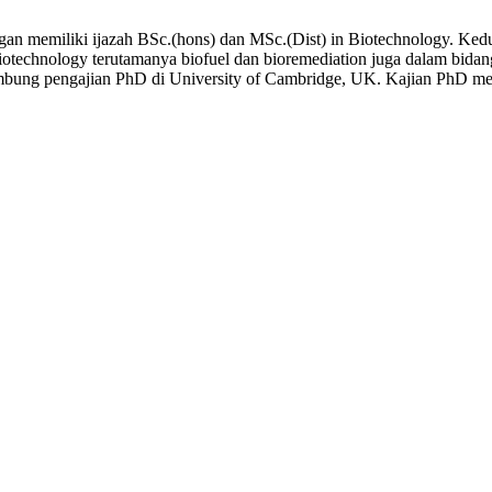
an memiliki ijazah BSc.(hons) dan MSc.(Dist) in Biotechnology. Kedu
echnology terutamanya biofuel dan bioremediation juga dalam bidang 
ung pengajian PhD di University of Cambridge, UK. Kajian PhD men