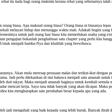
 rehat itu tiada bagi orang mukmin kerana rehat yang sebenarnya ialah r
m orang biasa. Apa maksud orang biasa? Orang biasa ni biasanya lepas 
ekali melayari hidup dan menunggu waktu mati. Adakah begini yang kit
. Semestinya untuk jadi orang luar biasa kita memerlukan usaha yang ex
t alam pengajian bukanlah penghabisan satu chapter yang perlu kita ban
. Untuk menjadi hamba-Nya dan khalifah yang berwibawa.
tarannya. Akan mula meresap perasaan malas dan terikut-ikut dengan pe
ertama. Jadi perlu ditekankan di sini bahawa menjadi satu amanah untuk 
ja oleh duit rakyat. Maka menjadi amanah baginya untuk kembali semu
adar mencari kerja. Saya rasa tidak banyak yang akan dicapai. Maka p
an idea kita mengharapkan satu perubahan besar kepada apa yang ada.
eh jadi mengubah yang baik kepada yang lebih buruk. Banyak ibrah d