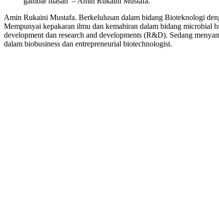
gambar hiasan’ – Amin Rukaini Mustafa.
Amin Rukaini Mustafa. Berkelulusan dalam bidang Bioteknologi deng
Mempunyai kepakaran ilmu dan kemahiran dalam bidang microbial biot
development dan research and developments (R&D). Sedang menyamb
dalam biobusiness dan entrepreneurial biotechnologist.