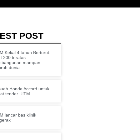
EST POST
M Kekal 4 tahun Berturut-
ut 200 teratas
mbangunan mampan
uruh dunia
uah Honda Accord untuk
at tender UiTM
M lancar bas klinik
gerak