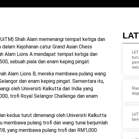
LAT
a (UiTM) Shah Alam memenangi tempat ketiga dan
n dalam Kejohanan catur Grand Asian Chess
UiT
ah Alam Lions A mendapat tempat ketiga dan
tur
0, sebuah piala dan enam keping pingat.
pe
sel
 Shah Alam Lions B, mereka membawa pulang wang
Selangor dan enam keping pingat. Sementara itu,
gi oleh Universiti Kalkutta dari India yang
Ras
dap
00, trofi Royal Selangor Challenge dan enam
UiT
dan kedua turut dimenangi oleh Universiti Kalkutta
ber
au membawa pulang trofi dan wang tunai berjumlah
18, yang membawa pulang trofi dan RM1,000.