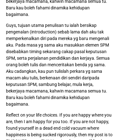
bekerjaya macamana, kahwin macamana semua tu.
Baru kau boleh fahami dinamika kehidupan
bagaimana.
Guys, tujuan utama penulisan tu ialah bersikap
pengenalan (introduction) sebab lama dah aku tak
memperkenalkan diri pada mereka yg baru mengenali
aku. Pada masa yg sama aku masukkan elemen SPM
disebabkan timing sekarang cakap pasal keputusan
SPM, serta perjalanan pendidikan dan kerjaya. Semua
orang boleh tulis dan menceritakan benda yg sama.
Aku cadangkan, kau pun tulislah perkara yg sama
macam aku tulis, berkenaan diri sendiri daripada
keputusan SPM, sambung belajar, mula kerja,
bekerjaya macamana, kahwin macamana semua tu.
Baru kau boleh fahami dinamika kehidupan
bagaimana.
Reflect on your life choices. If you are happy where you
are, then I am happy for you too. If you are not happy,
found yourself in a dead end cold vacuum where
happiness is being sucked rigorously, then my post is to