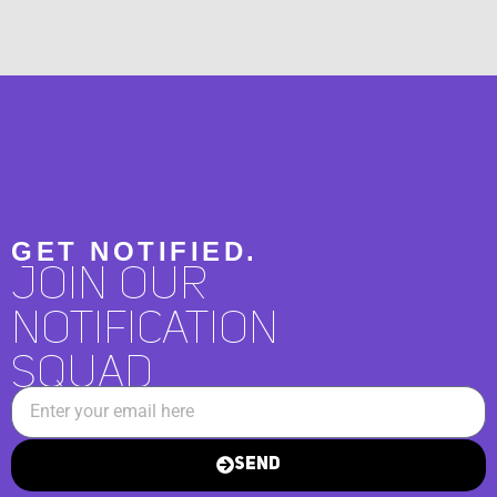
GET NOTIFIED.
Join Our
Notification
squad
Send