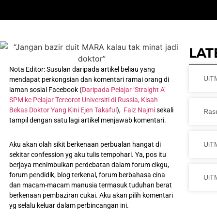
LAT
Nota Editor: Susulan daripada artikel beliau yang
UiTM
mendapat perkongsian dan komentari ramai orang di
laman sosial Facebook (
Daripada Pelajar ‘Straight A’
SPM ke Pelajar Tercorot Universiti di Russia, Kisah
Bekas Doktor Yang Kini Ejen Takaful
),
Faiz Najmi
sekali
Ras
tampil dengan satu lagi artikel menjawab komentari.
Aku akan olah sikit berkenaan perbualan hangat di
UiTM
sekitar confession yg aku tulis tempohari. Ya, pos itu
berjaya menimbulkan perdebatan dalam forum cikgu,
forum pendidik, blog terkenal, forum berbahasa cina
UiT
dan macam-macam manusia termasuk tuduhan berat
berkenaan pembaziran cukai. Aku akan pilih komentari
yg selalu keluar dalam perbincangan ini.