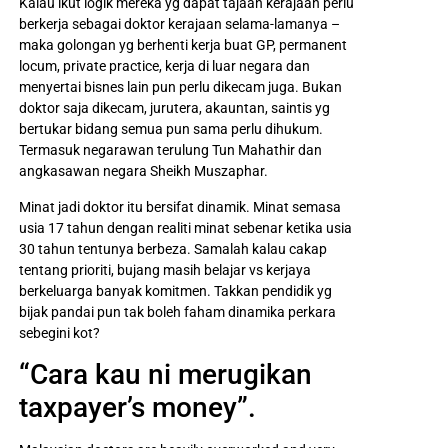
Kalau ikut logik mereka yg dapat tajaan kerajaan perlu
berkerja sebagai doktor kerajaan selama-lamanya –
maka golongan yg berhenti kerja buat GP, permanent
locum, private practice, kerja di luar negara dan
menyertai bisnes lain pun perlu dikecam juga. Bukan
doktor saja dikecam, jurutera, akauntan, saintis yg
bertukar bidang semua pun sama perlu dihukum.
Termasuk negarawan terulung Tun Mahathir dan
angkasawan negara Sheikh Muszaphar.
Minat jadi doktor itu bersifat dinamik. Minat semasa
usia 17 tahun dengan realiti minat sebenar ketika usia
30 tahun tentunya berbeza. Samalah kalau cakap
tentang prioriti, bujang masih belajar vs kerjaya
berkeluarga banyak komitmen. Takkan pendidik yg
bijak pandai pun tak boleh faham dinamika perkara
sebegini kot?
“Cara kau ni merugikan
taxpayer’s money”.