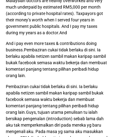
Malaysian doctors are heavily overworked and very
much underpaid by estimated RM5,000 per month
(according to private hospital rates). Taxpayors got
their money’s worth when I served four years in
government public hospitals. And I pay my taxes
during my years as a doctor.And
And i pay even more taxes & contributions doing
business.Pembaziran cukai tidak berlaku di sini. Ia
berlaku apabila netizen sambil makan karipap sambil
bukak facebook semasa waktu bekerja dan membuat
komentari panjang tentang pilihan peribadi hidup
orang lain.
Pembaziran cukai tidak berlaku di sini. Ia berlaku
apabila netizen sambil makan karipap sambil bukak
facebook semasa waktu bekerja dan membuat
komentari panjang tentang pilihan peribadi hidup
orang lain.Guys, tujuan utama penulisan tu ialah
bersikap pengenalan (introduction) sebab lama dah
aku tak memperkenalkan diri pada mereka yg baru
mengenali aku. Pada masa yg sama aku masukkan