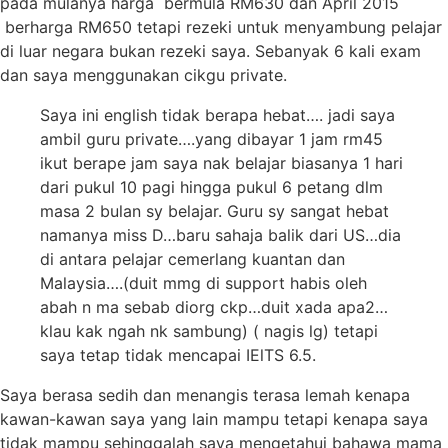
pada mulanya harga bermula RM630 dan April 2015
berharga RM650 tetapi rezeki untuk menyambung pelajar
di luar negara bukan rezeki saya. Sebanyak 6 kali exam
dan saya menggunakan cikgu private.
Saya ini english tidak berapa hebat…. jadi saya
ambil guru private….yang dibayar 1 jam rm45
ikut berape jam saya nak belajar biasanya 1 hari
dari pukul 10 pagi hingga pukul 6 petang dlm
masa 2 bulan sy belajar. Guru sy sangat hebat
namanya miss D…baru sahaja balik dari US…dia
di antara pelajar cemerlang kuantan dan
Malaysia….(duit mmg di support habis oleh
abah n ma sebab diorg ckp…duit xada apa2…
klau kak ngah nk sambung) ( nagis lg) tetapi
saya tetap tidak mencapai IElTS 6.5.
Saya berasa sedih dan menangis terasa lemah kenapa
kawan-kawan saya yang lain mampu tetapi kenapa saya
tidak mampu sehinggalah saya mengetahui bahawa mama