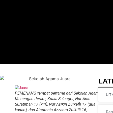
LAT
PEMENANG tempat pertama dari Sekolah Agama
UiTM
Menengah Jeram, Kuala Selangor, Nur Anis
Suratiman 17 (kiri), Nur Asikin Zulkefli 17 (dua
kanan), dan Ainurania Azzahra Zulkifli 16,
Ras