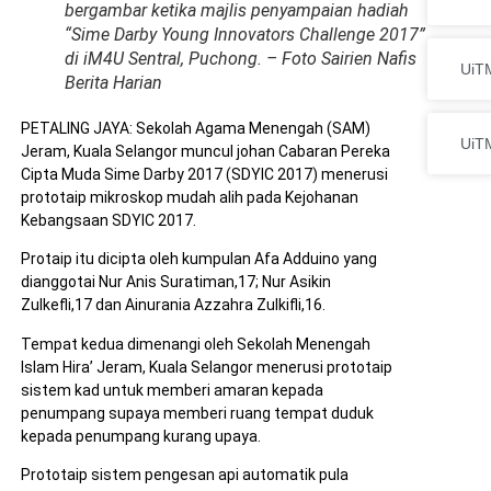
bergambar ketika majlis penyampaian hadiah
“Sime Darby Young Innovators Challenge 2017”
di iM4U Sentral, Puchong. – Foto Sairien Nafis
UiTM
Berita Harian
PETALING JAYA: Sekolah Agama Menengah (SAM)
UiT
Jeram, Kuala Selangor muncul johan Cabaran Pereka
Cipta Muda Sime Darby 2017 (SDYIC 2017) menerusi
prototaip mikroskop mudah alih pada Kejohanan
Kebangsaan SDYIC 2017.
Protaip itu dicipta oleh kumpulan Afa Adduino yang
dianggotai Nur Anis Suratiman,17; Nur Asikin
Zulkefli,17 dan Ainurania Azzahra Zulkifli,16.
Tempat kedua dimenangi oleh Sekolah Menengah
Islam Hira’ Jeram, Kuala Selangor menerusi prototaip
sistem kad untuk memberi amaran kepada
penumpang supaya memberi ruang tempat duduk
kepada penumpang kurang upaya.
Prototaip sistem pengesan api automatik pula