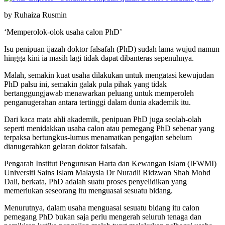
by Ruhaiza Rusmin
‘Memperolok-olok usaha calon PhD’
Isu penipuan ijazah doktor falsafah (PhD) sudah lama wujud namun
hingga kini ia masih lagi tidak dapat dibanteras sepenuhnya.
Malah, semakin kuat usaha dilakukan untuk mengatasi kewujudan
PhD palsu ini, semakin galak pula pihak yang tidak
bertanggungjawab menawarkan peluang untuk memperoleh
penganugerahan antara tertinggi dalam dunia akademik itu.
Dari kaca mata ahli akademik, penipuan PhD juga seolah-olah
seperti menidakkan usaha calon atau pemegang PhD sebenar yang
terpaksa bertungkus-lumus menamatkan pengajian sebelum
dianugerahkan gelaran doktor falsafah.
Pengarah Institut Pengurusan Harta dan Kewangan Islam (IFWMI)
Universiti Sains Islam Malaysia Dr Nuradli Ridzwan Shah Mohd
Dali, berkata, PhD adalah suatu proses penyelidikan yang
memerlukan seseorang itu menguasai sesuatu bidang.
Menurutnya, dalam usaha menguasai sesuatu bidang itu calon
pemegang PhD bukan saja perlu mengerah seluruh tenaga dan