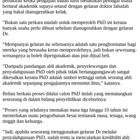
pemikiran ketika pengajian malah turut melakukan pelbagai usaha
bertaraf akademik supaya setaraf dengan gelaran doktor falsafah
yang bakal dianugerahkan kelak.
“Bukan satu perkara mudah untuk memperoleh PhD ini kerana
banyak usaha perlu dibuat sebelum dianugerahkan dengan gelaran
Dr.
“Mempunyai gelaran itu sebenarnya adalah satu penghormatan bagi
mereka yang berusaha keras memperolehnya, jadi bukan sewenang-
wenangnya ia boleh dipergunakan atau pun dijual beli.
“Daripada pandangan ahli akademik, penyelewengan dan
penyalahgunaan PhD oleh pihak tidak bertanggungjawab sangat
dikesalkan kerana PhD adalah simbol tertinggi untuk seorang ahli
akademik sepanjang pengajiannya menuntut ilmu,” katanya.
Beliau berkata proses dilalui calon PhD itulah yang mematangkan
seseorang di dalam bidang penyelidikan diceburinya.
“Proses yang selalunya memakan masa tiga hingga 10 tahun ini
memerlukan suatu pengorbanan besar termasuk masa, tenaga, wang
ringgit dan keluarga.
“Jadi, apabila seseorang menggunakan gelaran Dr melalui
penyalahgunaan PhD, sudah tentu ia mencalarkan kredibiliti ahli