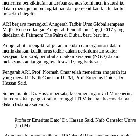
menerima pengiktirafan antarabangsa atas komitmen institusi itu
dalam memajukan bidang latihan dan penyelidikan kualiti tadbir
urus dan integriti.
ARI berjaya merangkul Anugerah Tadbir Urus Global sempena
Majlis Kecemerlangan Anugerah Pendidikan Tinggi 2017 yang
diadakan di Fairmont The Palm di Dubai, baru-baru ini.
Anugerah itu mengiktiraf peranan badan dan organisasi dalam
meningkatkan kualiti urus tadbir dalam perkhidmatan sektor
kerajaan, korporat, pertubuhan bukan kerajaan (NGO) dalam
melaksanakan tanggungjawab sosial yang berkesan.
Pengarah ARI, Prof. Normah Omar telah menerima anugerah itu
yang mewakili Naib Canselor UiTM, Prof. Emeritus Datuk, Dr.
Hassan Said.
Sementara itu, Dr. Hassan berkata, kecermerlangan UiTM menerima
itu merupakan pengiktirafan tertinggi UiTM ke arah kecemerlangan
dalam bidang akademik.
Profesor Emeritus Dato’ Dr. Hassan Said. Naib Canselor Unive
(UiTM)
“Anugerah ini membuktikan UiTM dan ARI sebagai pemacu global