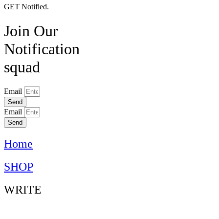
GET Notified.
Join Our
Notification
squad
Email
Send
Email
Send
Home
SHOP
WRITE