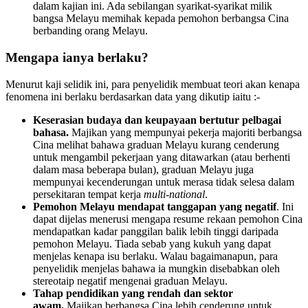
dalam kajian ini. Ada sebilangan syarikat-syarikat milik
bangsa Melayu memihak kepada pemohon berbangsa Cina
berbanding orang Melayu.
Mengapa ianya berlaku?
Menurut kaji selidik ini, para penyelidik membuat teori akan kenapa
fenomena ini berlaku berdasarkan data yang dikutip iaitu :-
Keserasian budaya dan keupayaan bertutur pelbagai
bahasa.
Majikan yang mempunyai pekerja majoriti berbangsa
Cina melihat bahawa graduan Melayu kurang cenderung
untuk mengambil pekerjaan yang ditawarkan (atau berhenti
dalam masa beberapa bulan), graduan Melayu juga
mempunyai kecenderungan untuk merasa tidak selesa dalam
persekitaran tempat kerja
multi-national
.
Pemohon Melayu mendapat tanggapan yang negatif
. Ini
dapat dijelas menerusi mengapa resume rekaan pemohon Cina
mendapatkan kadar panggilan balik lebih tinggi daripada
pemohon Melayu. Tiada sebab yang kukuh yang dapat
menjelas kenapa isu berlaku. Walau bagaimanapun, para
penyelidik menjelas bahawa ia mungkin disebabkan oleh
stereotaip negatif mengenai graduan Melayu.
Tahap pendidikan yang rendah dan sektor
awam.
Majikan berbangsa Cina lebih cenderung untuk